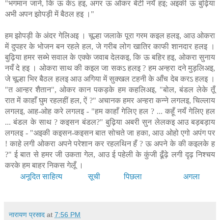
"भगमान जाने, कि ऊ केऽ हइ, अगर ऊ ओकर बेटी नयँ हइ; अइकी ऊ बुढ़िया
अभी अपन झोपड़ी में बैठल हइ ।"
हम झोपड़ी के अंदर गेलिअइ । चूल्हा जलाके पूरा गरम कइल हलइ, आउ ओकरा
में दुपहर के भोजन बन रहले हल, जे गरीब लोग खातिर काफी शानदार हलइ ।
बुढ़िया हमर सब्भे सवाल के एक्के जवाब देलकइ, कि ऊ बहिर हइ, ओकरा सुनाय
नयँ दे हइ । ओकरा साथ की कइल जा सकऽ हलइ ? हम अन्हरा दने मुड़लिअइ,
जे चूल्हा भिर बैठल हलइ आउ अगिया में सुक्खल टहनी के आँच देब करऽ हलइ ।
"त आन्हर शैतान", ओकर कान पकड़के हम कहलिअइ, "बोल, बंडल लेके तूँ
रात में काहाँ घुम रहलहीं हल, ऐं ?" अचानक हमर अन्हरा कन्ने लगलइ, चिल्लाय
लगलइ, आह-ओह करे लगलइ - "हम काहाँ गेलिए हल ? ... कहूँ नयँ गेलिए हल
... बंडल के साथ ? कइसन बंडल?" बुढ़िया अबरी सुन लेलकइ आउ बड़बड़ाय
लगलइ - "अइकी कइसन-कइसन बात सोचते जा हका, आउ ओहो एगो अपंग पर
! काहे लगी ओकरा अपने परेशान कर रहलथिन हँ ? ऊ अपने के की कइलके ह
?" ई बात से हमर जी उकता गेल, आउ ई पहेली के कुंजी ढूँढ़े लगी दृढ़ निश्चय
करके हम बाहर निकस गेलूँ ।
सूची
अनूदित साहित्य
पिछला
अगला
नारायण प्रसाद
at
7:56 PM