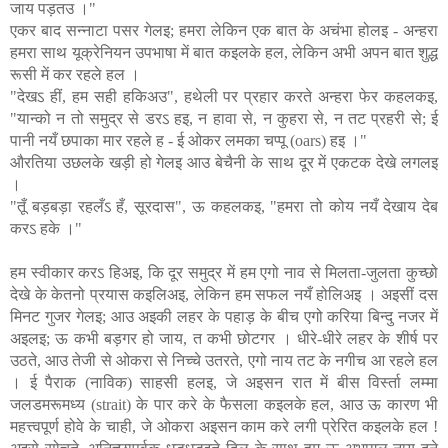
जाय पड़तउ ।"
एकर बाद सन्नाटा पसर गेलइ; हमरा लेकिन एक बात के अचंभा होलइ - अन्हरा
हमरा साथ यूक्रेनियन उपभाषा में बात कइलके हल, लेकिन अभी अपन बात शुद्ध
रूसी में कर रहले हल ।
"देखऽ हीं, हम सही हकिअउ", हथेली पर प्रहार करते अन्हरा फेर कहलकइ,
"यान्को न तो समुद्र से डरऽ हइ, न हावा से, न कुहरा से, न तट प्रहरी से; ई
पानी नयँ छपाका मार रहले ह - ई ओकर लमका चप्पू (oars) हइ ।"
औरतिया उछलके खड़ी हो गेलइ आउ बेचैनी के साथ दूर में एकटक देखे लगलइ
।
"तूँ बड़बड़ा रहलँऽ हँ, सूरदास", ऊ कहलकइ, "हमरा तो कोय नयँ देखाय देब
करऽ हके ।"
हम स्वीकार करऽ हिअइ, कि दूर समुद्र में हम एगो नाव से मिलता-जुलता कुच्छो
देखे के केतनो प्रयास कइलिअइ, लेकिन हम सफल नयँ होलिअइ । अइसीं दस
मिनट गुजर गेलइ; आउ अइकी लहर के पहाड़ के बीच एगो करिया बिन्दु नजर में
अइलइ; ऊ कभी बड़गर हो जाय, त कभी छोटगर । धीरे-धीरे लहर के शीर्ष पर
उठते, आउ तेजी से ओकरा से निच्चे उतरते, एगो नाय तट के नगीच आ रहले हल
। ई पैराक (नाविक) साहसी हलइ, जे अइसन रात में बीस विर्स्ता लम्मा
जलडमरूमध्य (strait) के पार करे के फैसला कइलके हल, आउ ऊ कारण भी
महत्त्वपूर्ण होवे के चाही, जे ओकरा अइसन काम करे लगी प्रेरित कइलके हल !