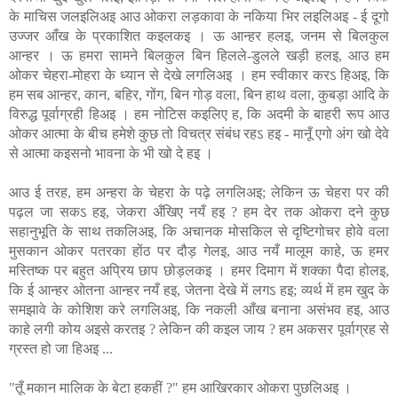
के माचिस जलइलिअइ आउ ओकरा लड़कावा के नकिया भिर लइलिअइ - ई दूगो
उज्जर आँख के प्रकाशित कइलकइ । ऊ आन्हर हलइ, जनम से बिलकुल
आन्हर । ऊ हमरा सामने बिलकुल बिन हिलले-डुलले खड़ी हलइ, आउ हम
ओकर चेहरा-मोहरा के ध्यान से देखे लगलिअइ । हम स्वीकार करऽ हिअइ, कि
हम सब आन्हर, कान, बहिर, गोंग, बिन गोड़ वला, बिन हाथ वला, कुबड़ा आदि के
विरुद्ध पूर्वाग्रही हिअइ । हम नोटिस कइलिए ह, कि अदमी के बाहरी रूप आउ
ओकर आत्मा के बीच हमेशे कुछ तो विचत्र संबंध रहऽ हइ - मानूँ एगो अंग खो देवे
से आत्मा कइसनो भावना के भी खो दे हइ ।
आउ ई तरह, हम अन्हरा के चेहरा के पढ़े लगलिअइ; लेकिन ऊ चेहरा पर की
पढ़ल जा सकऽ हइ, जेकरा अँखिए नयँ हइ ? हम देर तक ओकरा दने कुछ
सहानुभूति के साथ तकलिअइ, कि अचानक मोसकिल से दृष्टिगोचर होवे वला
मुसकान ओकर पतरका होंठ पर दौड़ गेलइ, आउ नयँ मालूम काहे, ऊ हमर
मस्तिष्क पर बहुत अप्रिय छाप छोड़लकइ । हमर दिमाग में शक्का पैदा होलइ,
कि ई आन्हर ओतना आन्हर नयँ हइ, जेतना देखे में लगऽ हइ; व्यर्थ में हम खुद के
समझावे के कोशिश करे लगलिअइ, कि नकली आँख बनाना असंभव हइ, आउ
काहे लगी कोय अइसे करतइ ? लेकिन की कइल जाय ? हम अकसर पूर्वाग्रह से
ग्रस्त हो जा हिअइ ...
"तूँ मकान मालिक के बेटा हकहीं ?" हम आखिरकार ओकरा पुछलिअइ ।