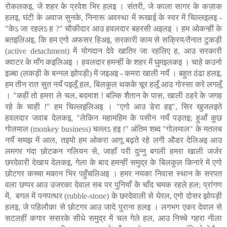
रोकलकइ, जे शहर के प्रवेश भिर हलइ । संतरी, जे काला सागर के कज़ाक
हलइ, घंटी के अवाज सुनके, निनारू अवस्था में रूखाई के स्वर में चिल्लइलइ -
"केऽ जा रहलऽ ह ?" चौकीदार आउ हवलदार बहरसी अइलइ । हम ओकन्हीं के
बतइलिअइ, कि हम एगो अफसर हिअइ, सरकारी काम से सक्रिय/तैनात टुकड़ी
(active detachment) में योगदान देवे खातिर जा रहलिए ह, आउ सरकारी
क्वाटर के माँग कइलिअइ । हवलदार हमन्हीं के शहर में घुमइलकइ । चाहे कउनो
इज़्बा (लकड़ी के बन्नल झोपड़ी) में जइअइ - कमरा खाली नयँ । बहुत ठंढा हलइ,
हम तीन रात सुत नयँ पइलूँ हल, बिलकुल थकके चूर हलूँ आउ गोस्सा करे लगलूँ
। "कहीं तो हमरा ले चल, बदमाश ! बल्कि शैतान के पास, खाली ठहरे के जगह
रहे के चाही !" हम चिल्लइलिअइ । "एगो आउ डेरा हइ", सिर खुजलइते
हवलदार जवाब देलकइ, "लेकिन महामहिम के पसीन नयँ पड़तइ; हुआँ कुछ
गोलमाल (monkey business) चल्लऽ हइ !" अंतिम शब्द "गोलमाल" के मतलब
नयँ समझ में आल, तइयो हम ओकरा आगू बढ़ते रहे लगी औडर देलिअइ आउ
लमगर गंदा छोटकन गलियन से, जाहाँ परी दुन्नु बगली हमरा खाली जर्जर
छरदेवारी देखाय देलकइ, गेला के बाद हमन्हीं समुद्र के बिलकुल किनारे में एगो
छोटगर कच्चा मकान भिर पहुँचलिअइ । हमर नयका निवास स्थान के सरपत
वला छप्पर आउ उजरका देवाल सब पर पुनियाँ के चाँद चमक रहले हल; प्रांगण
में,
बगल में पनपत्थर (rubble-stone) के छरदेवाली से घेरल, एगो दोसर झोपड़ी
हलइ, जे पहिलौका से छोटगर आउ जादे पुराना हलइ । लगभग एकर देवाल से
सटलहीं कगार ससरके सीधे समुद्र में चल गेले हल, आउ निच्चे गहरा नीला