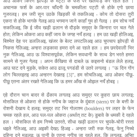
आउ ओकर किरण झोपड़ी के मट्टी के फर्श पर खेलवाड़ कर रहले हल ।
अचानक फर्श के आर-पार चाँदनी के चमकीला पट्टी से होके एगो छाया
गुजरलइ। हम जरी सुन उठके खिड़की से तकलिअइ - कोय तो दोसरा तुरी
एकरा से होके भागके गेलइ आउ भगमान जाने काहाँ गुम हो गेलइ । हम सोच नयँ
सकलिअइ, कि ई जीव खड़ी ढलान से दौड़के समुद्र के किनारा पर चल गेले
होत; लेकिन ओकरा आउ कहीं जाय के जगह नयँ हलइ । हम उठ खड़ी होलिअइ,
बिश्मेत देह पर डललिअइ, खंजर के बेल्ट लपटलिअइ आउ चुपचाप झोपड़ी से
निकस गेलिअइ; अन्हरा लड़कावा हमरा दने आ रहले हल । हम छरदेवाली भिर
नुक गेलिअइ, आउ ऊ विश्वासपूर्वक, लेकिन सवधानी के साथ डेग भरते हमरा
सामने से गुजर गेलइ । अपन कँखिया से दाबले ऊ कइसनो बंडल लेले हलइ,
आउ घाट दने मुड़के, सकेत आउ ढालू पगडंडी से उतरे लगलइ । "ऊ दिन गोंग
लोग चिल्लइतइ आउ अन्हरन देखतइ [3]", हम सोचलिअइ, आउ ओकर पीछू-
पीछू एतना अंतर रखते गेलिअइ कि ऊ हमर आँख से ओझल नयँ होबइ ।
एहे दौरान चान बादर से ढँकाय लगलइ आउ समुद्र पर कुहरा छाय लगलइ;
मोसकिल से ओकरा से होके नगीच के जहाज के दुंबाल (stern) पर के बत्ती के
रोशनी देखाय दे हलइ; समुद्र तट भिर गोलाश्म (boulders) पर लहर के फेन
चमक रहले हल, आउ पल-पल ओकरा (अर्थात् तट के) डुबावे के धमकी दे रहले
हल । मोसकिल से हम निच्चे उतरते, सीधा खड़ी ढलान पर चुपके-चोरी रस्ता
धइले गेलिअइ, आउ अइकी देखऽ हिअइ - अन्हरा जरी रुक गेलइ, फेनु निच्चे
दहिना दने मुड़लइ; ऊ पानी के एतना नगीच जा रहले हल, कि लगलइ, अभिए