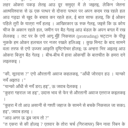
लहर ओकरा पकड़ लेतइ आउ दूर समुद्र में ले जइतइ, लेकिन जेतना
आत्मविश्वास से ऊ एक पत्थर से दोसरा पत्थर पर अपन कदम रख रहले हल
आउ गड्ढा से खुद के बचाव कर रहले हल, ई बात साफ हलइ, कि ई ओकर
पहिले तुरी के यात्रा नयँ हलइ । आखिरकार ऊ रुक गेलइ, जइसे कि ऊ कोय
चीज के अकान रहले हल, जमीन पर बैठ गेलइ आउ बंडल के अपन बगल में रख
लेलकइ । तट पर के एगो आगू मुँहें निकसल (protruding) चट्टान के पीछू
नुकके हम ओकर हलचल पर नजर रखले हलिअइ । कुछ मिनट के बाद सामने
वला तरफ से एगो उज्जर आकृति दृष्टिगोचर होलइ; ऊ अन्हरा भिर अइलइ आउ
ओकरा बिजुन बैठ गेलइ । बीच-बीच में हावा ओकन्हीं के बातचीत के हमरा दने
लइलकइ ।
"की, सूरदास ?" एगो औरतानी अवाज कहलकइ, "आँधी जोरदार हउ । यान्को
नयँ अइतउ ।"
"यान्को आँधी से नयँ डरऽ हइ", ऊ जवाब देलकइ ।
"कुहरा गहराल जा हइ", उदास भाव से फेर से औरतानी अवाज एतराज कइलकइ
।
"कुहरा में तो आउ असानी से गश्ती जहाज के सामने से बचके निकसल जा सकऽ
हइ", जवाब हलइ ।
"आउ अगर ऊ डूब जाय तो ?"
"त एकरा से की होलइ ? एतवार के तोरा चर्च (गिरजाघर) बिन नावा रिबन के