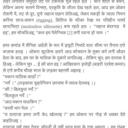
लहर लगातार समुद्री तट पर टकराके गूँज रहले हल । चान शांति से बेचैन,
लेकिन अपना सामने विनम्र, प्रकृति के लीला देख रहले हल, आउ हम ओकर
रोशनी में, तट से दूर, दूगो जहाज पछान लेलिअइ, जेकर मकड़ी के जाला नियन
करिया साज-समान (rigging), क्षितिज के फीका रेखा पर गतिहीन पार्श्व
छायाचित्र (motionless silhouette) बना रहले हल । "जहाज बंदरगाह
में
हइ", हम सोचलिअइ, "कल हम गेलेन्जिक [2] लगी रवाना हो जाम ।"
हमर कमांड में सैनिक अर्दली के रूप में ड्यूटी निभावे वला सीमा पर तैनात एगो
कज़ाक हलइ । ओकरा सूटकेस उतारे आउ कोचवान के मुक्त करे लगी औडर
देला के बाद, हम घर के मालिक के पुकारे लगलिअइ - लेकिन चुप; हम दस्तक दे
हिअइ - लेकिन चुप ... ई की बात हइ ? आखिरकार ड्योढ़ी (बाहरी प्रवेश कमरा)
से एगो करीब चौदह साल के लड़का बहरसी अइलइ ।
"मकान मालिक काहाँ ?"
"नयँ ।" (लड़कावा यूक्रेनियन उपभाषा में जवाब देलकइ ।)
"की ? बिलकुल नयँ ?"
"बिलकुल नयँ ।"
"आउ मकान मालकिन ?"
"बस्ती भाग गेला ।"
"त दरवाजा हमरा लगी केऽ खोलतइ ?" हम ओकरा पर गोड़ से धक्का देते
कहलिअइ ।
दरवाजा खुद्दे खुल गेलइ; झोपड़ी से नमी भरल हावा के गन्ह अइलइ । हम गंधक