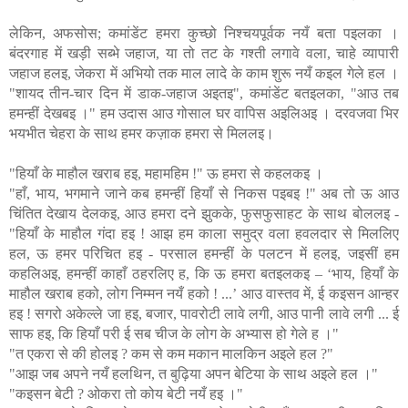
लेकिन, अफसोस; कमांडेंट हमरा कुच्छो निश्चयपूर्वक नयँ बता पइलका ।
बंदरगाह में खड़ी सब्भे जहाज, या तो तट के गश्ती लगावे वला, चाहे व्यापारी
जहाज हलइ, जेकरा में अभियो तक माल लादे के काम शुरू नयँ कइल गेले हल ।
"शायद तीन-चार दिन में डाक-जहाज अइतइ", कमांडेंट बतइलका, "आउ तब
हमन्हीं देखबइ ।" हम उदास आउ गोसाल घर वापिस अइलिअइ । दरवजवा भिर
भयभीत चेहरा के साथ हमर कज़ाक हमरा से मिललइ।
"हियाँ के माहौल खराब हइ, महामहिम !" ऊ हमरा से कहलकइ ।
"हाँ, भाय, भगमाने जाने कब हमन्हीं हियाँ से निकस पइबइ !" अब तो ऊ आउ
चिंतित देखाय देलकइ, आउ हमरा दने झुकके, फुसफुसाहट के साथ बोललइ -
"हियाँ के माहौल गंदा हइ ! आझ हम काला समुद्र वला हवलदार से मिललिए
हल, ऊ हमर परिचित हइ - परसाल हमन्हीं के पलटन में हलइ, जइसीं हम
कहलिअइ, हमन्हीं काहाँ ठहरलिए ह, कि ऊ हमरा बतइलकइ – ‘भाय, हियाँ के
माहौल खराब हको, लोग निम्मन नयँ हको ! ...’ आउ वास्तव में, ई कइसन आन्हर
हइ ! सगरो अकेल्ले जा हइ, बजार, पावरोटी लावे लगी, आउ पानी लावे लगी ... ई
साफ हइ, कि हियाँ परी ई सब चीज के लोग के अभ्यास हो गेले ह ।"
"त एकरा से की होलइ ? कम से कम मकान मालकिन अइले हल ?"
"आझ जब अपने नयँ हलथिन, त बुढ़िया अपन बेटिया के साथ अइले हल ।"
"कइसन बेटी ? ओकरा तो कोय बेटी नयँ हइ ।"