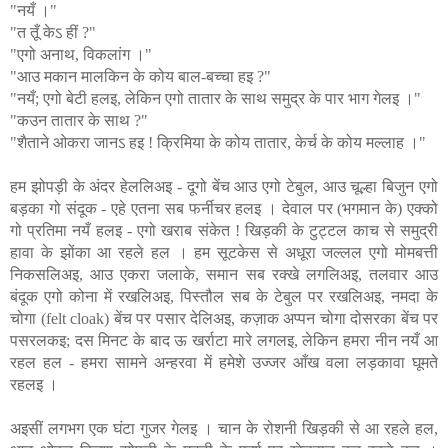
"नयँ ।"
"त तूँ केऽ हीं ?"
"एगो अनाथ, विकलांग ।"
"आउ मकान मालकिन के कोय बाल-बच्चा हइ ?"
"नयँ; एगो बेटी हलइ, लेकिन एगो तातार के साथ समुद्र के पार भाग गेलइ ।"
"कउन तातार के साथ ?"
"शैताने ओकरा जानऽ हइ ! क्रिमिया के कोय तातार, केर्च के कोय मल्लाह ।"
हम झोपड़ी के अंदर हेललिअइ - दूगो बेंच आउ एगो टेबुल, आउ चूल्हा बिजुन एगो
बड़का गो संदूक - एहे एतना सब फर्नीचर हलइ । देवाल पर (भगमान के) एक्को
गो प्रतिमा नयँ हलइ - एगो खराब संकेत ! खिड़की के टुट्टल काच से समुद्री
हावा के झोंका आ रहले हल । हम सूटकेस से अधूरा जल्लल एगो मोमबत्ती
निकसलिअइ, आउ एकरा जलाके, समान सब रक्खे लगलिअइ, तलवार आउ
बंदूक एगो कोना में रखलिअइ, पिस्तौल सब के टेबुल पर रखलिअइ, नमदा के
चोगा (felt cloak) बेंच पर पसार देलिअइ, कज़ाक अप्पन चोगा दोसरका बेंच पर
पसरलकइ; दस मिनट के बाद ऊ खर्राटा मारे लगलइ, लेकिन हमरा नीन नयँ आ
रहल हल - हमरा सामने अन्हरवा में हमेशे उज्जर आँख वला लड़कावा घूमते
रहलइ ।
अइसीं लगभग एक घंटा गुजर गेलइ । चान के रोशनी खिड़की से आ रहले हल,