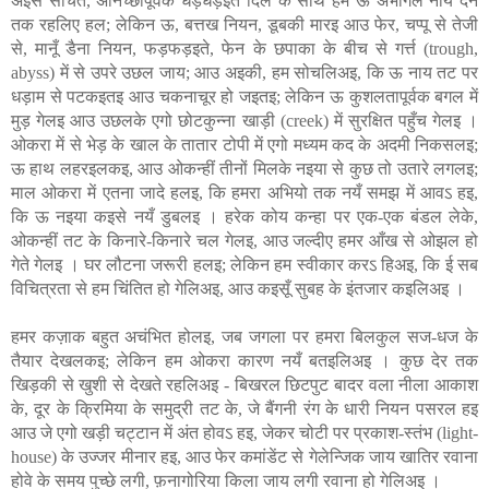
अइसे सोचते, अनिच्छापूर्वक धड़धड़इते दिल के साथ हम ऊ अभागल नाय दने
तक रहलिए हल; लेकिन ऊ, बत्तख नियन, डूबकी मारइ आउ फेर, चप्पू से तेजी
से, मानूँ डैना नियन, फड़फड़इते, फेन के छपाका के बीच से गर्त्त (trough,
abyss) में से उपरे उछल जाय; आउ अइकी, हम सोचलिअइ, कि ऊ नाय तट पर
धड़ाम से पटकइतइ आउ चकनाचूर हो जइतइ; लेकिन ऊ कुशलतापूर्वक बगल में
मुड़ गेलइ आउ उछलके एगो छोटकुन्ना खाड़ी (creek) में सुरक्षित पहुँच गेलइ ।
ओकरा में से भेड़ के खाल के तातार टोपी में एगो मध्यम कद के अदमी निकसलइ;
ऊ हाथ लहरइलकइ, आउ ओकन्हीं तीनों मिलके नइया से कुछ तो उतारे लगलइ;
माल ओकरा में एतना जादे हलइ, कि हमरा अभियो तक नयँ समझ में आवऽ हइ,
कि ऊ नइया कइसे नयँ डुबलइ । हरेक कोय कन्हा पर एक-एक बंडल लेके,
ओकन्हीं तट के किनारे-किनारे चल गेलइ, आउ जल्दीए हमर आँख से ओझल हो
गेते गेलइ । घर लौटना जरूरी हलइ; लेकिन हम स्वीकार करऽ हिअइ, कि ई सब
विचित्रता से हम चिंतित हो गेलिअइ, आउ कइसूँ सुबह के इंतजार कइलिअइ ।
हमर कज़ाक बहुत अचंभित होलइ, जब जगला पर हमरा बिलकुल सज-धज के
तैयार देखलकइ; लेकिन हम ओकरा कारण नयँ बतइलिअइ । कुछ देर तक
खिड़की से खुशी से देखते रहलिअइ - बिखरल छिटपुट बादर वला नीला आकाश
के, दूर के क्रिमिया के समुद्री तट के, जे बैंगनी रंग के धारी नियन पसरल हइ
आउ जे एगो खड़ी चट्टान में अंत होवऽ हइ, जेकर चोटी पर प्रकाश-स्तंभ (light-
house) के उज्जर मीनार हइ, आउ फेर कमांडेंट से गेलेन्जिक जाय खातिर रवाना
होवे के समय पुच्छे लगी, फ़नागोरिया किला जाय लगी रवाना हो गेलिअइ ।